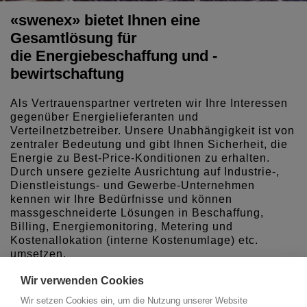
«swenex» bietet Ihnen eine
Gesamtlösung für
die Energiebeschaffung und -
bewirtschaftung
Als Vertrauenspartner vertreten wir Ihre Interessen
gegenüber Energielieferanten und
Verteilnetzbetreiber. Unsere Unabhängigkeit ist von
zentraler Bedeutung und gibt Ihnen Sicherheit, die
Energie zu Best-Price-Konditionen zu erhalten.
Durch unsere gezielte Ausrichtung auf Industrie-,
Dienstleistungs- und Gewerbe-Unternehmen
kennen wir Ihre Bedürfnisse und können
massgeschneiderte Lösungen in Beschaffung,
Billing, Energiemonitoring, Metering und
Kostenallokation (interne Kostenumlage) etc.
umsetzen.
Wir verwenden Cookies
Wir setzen Cookies ein, um die Nutzung unserer Website