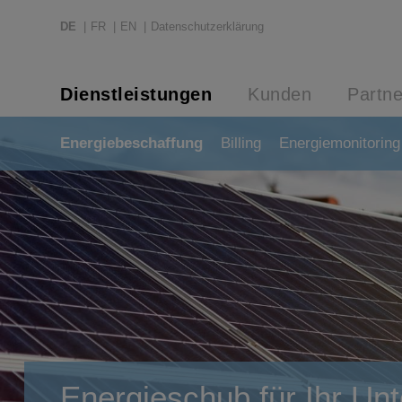
DE
FR
EN
Datenschutzerklärung
Dienstleistungen
Kunden
Partne
Energiebeschaffung
Billing
Energiemonitoring
Energieschub für Ihr U